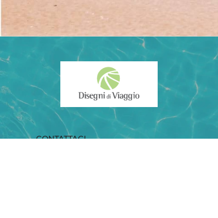
CONTATTACI
Telefono: +390917743371 3938800798
SCRIVICI SU
info@disegnidiviaggio.it